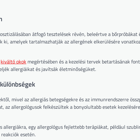
n
nosztizálásában átfogó tesztelések révén, beleértve a bőrpróbákat 
ak ki, amelyek tartalmazhatják az allergének elkerülésére vonatko
a
kiváltó okok
megértésében és a kezelési tervek betartásának fon
jék allergiáikat és javítsák életminőségüket.
 különbségek
ktől, mivel az allergiás betegségekre és az immunrendszerre össz
t, az allergológusok felkészültek a bonyolultabb esetek kezelésére
 allergiákra, egy allergológus fejlettebb terápiákat, például szubli
 reakciók esetén.