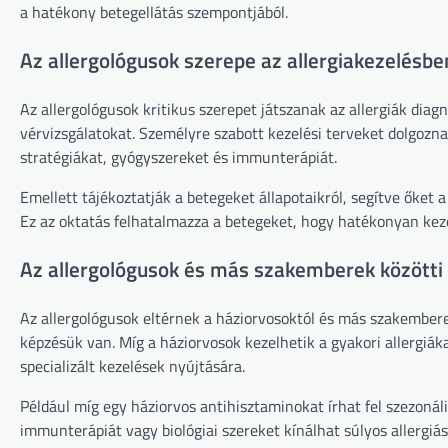
a hatékony betegellátás szempontjából.
Az allergológusok szerepe az allergiakezelésbe
Az allergológusok kritikus szerepet játszanak az allergiák diag
vérvizsgálatokat. Személyre szabott kezelési terveket dolgozn
stratégiákat, gyógyszereket és immunterápiát.
Emellett tájékoztatják a betegeket állapotaikról, segítve őket 
Ez az oktatás felhatalmazza a betegeket, hogy hatékonyan kezel
Az allergológusok és más szakemberek közötti
Az allergológusok eltérnek a háziorvosoktól és más szakembere
képzésük van. Míg a háziorvosok kezelhetik a gyakori allergiáka
specializált kezelések nyújtására.
Például míg egy háziorvos antihisztaminokat írhat fel szezonális
immunterápiát vagy biológiai szereket kínálhat súlyos allergiás