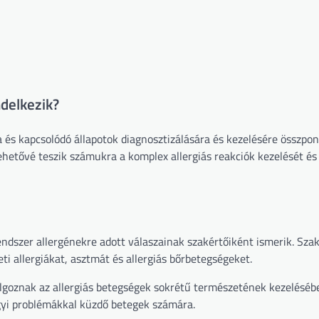
ndelkezik?
a és kapcsolódó állapotok diagnosztizálására és kezelésére összpon
hetővé teszik számukra a komplex allergiás reakciók kezelését és
dszer allergénekre adott válaszainak szakértőiként ismerik. Sza
eti allergiákat, asztmát és allergiás bőrbetegségeket.
oznak az allergiás betegségek sokrétű természetének kezelésébe
gyi problémákkal küzdő betegek számára.