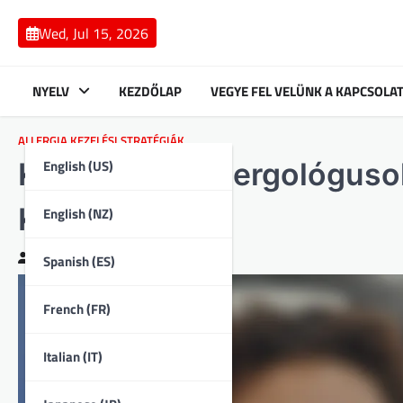
Skip
to
Wed, Jul 15, 2026
content
NYELV
KEZDŐLAP
VEGYE FEL VELÜNK A KAPCSOLA
ALLERGIA KEZELÉSI STRATÉGIÁK
English (US)
Konzultáció allergológuso
Kezelés
English (NZ)
Clara Bennett
20/02/2026
Spanish (ES)
French (FR)
Italian (IT)