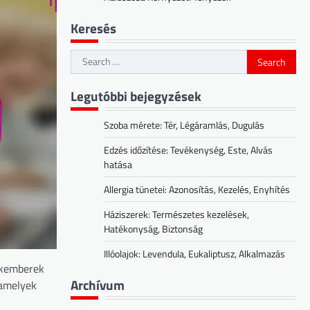
Keresés
Search
for:
Legutóbbi bejegyzések
Szoba mérete: Tér, Légáramlás, Dugulás
Edzés időzítése: Tevékenység, Este, Alvás
hatása
Allergia tünetei: Azonosítás, Kezelés, Enyhítés
Háziszerek: Természetes kezelések,
Hatékonyság, Biztonság
Illóolajok: Levendula, Eukaliptusz, Alkalmazás
zakemberek
Archívum
 amelyek