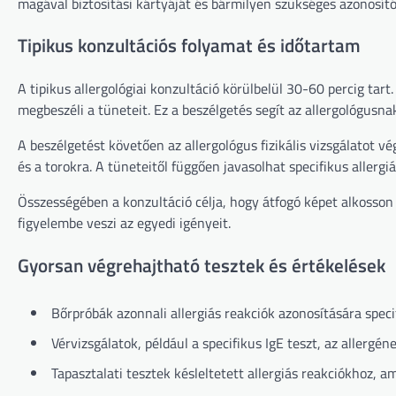
magával biztosítási kártyáját és bármilyen szükséges azonosítót
Tipikus konzultációs folyamat és időtartam
A tipikus allergológiai konzultáció körülbelül 30-60 percig tart
megbeszéli a tüneteit. Ez a beszélgetés segít az allergológusna
A beszélgetést követően az allergológus fizikális vizsgálatot vég
és a torokra. A tüneteitől függően javasolhat specifikus allerg
Összességében a konzultáció célja, hogy átfogó képet alkosson 
figyelembe veszi az egyedi igényeit.
Gyorsan végrehajtható tesztek és értékelések
Bőrpróbák azonnali allergiás reakciók azonosítására speci
Vérvizsgálatok, például a specifikus IgE teszt, az allerg
Tapasztalati tesztek késleltetett allergiás reakciókhoz,