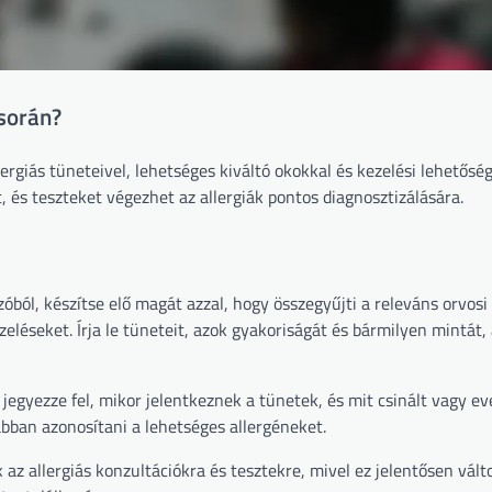
 során?
lergiás tüneteivel, lehetséges kiváltó okokkal és kezelési lehetősé
, és teszteket végezhet az allergiák pontos diagnosztizálására.
zóból, készítse elő magát azzal, hogy összegyűjti a releváns orvosi
léseket. Írja le tüneteit, azok gyakoriságát és bármilyen mintát, 
jegyezze fel, mikor jelentkeznek a tünetek, és mit csinált vagy ev
abban azonosítani a lehetséges allergéneket.
k az allergiás konzultációkra és tesztekre, mivel ez jelentősen vál