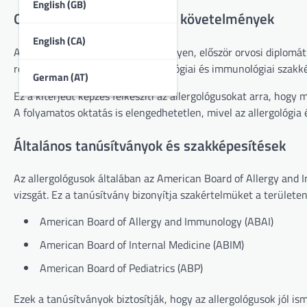
English (GB)
Oktatási háttér és képzési követelmények
English (CA)
Ahhoz, hogy valaki allergológus legyen, először orvosi diplomá
részt vennie. Ezt követően allergológiai és immunológiai szakk
German (AT)
Ez a kiterjedt képzés felkészíti az allergológusokat arra, hog
A folyamatos oktatás is elengedhetetlen, mivel az allergológia
Általános tanúsítványok és szakképesítések
Az allergológusok általában az American Board of Allergy and I
vizsgát. Ez a tanúsítvány bizonyítja szakértelmüket a területe
American Board of Allergy and Immunology (ABAI)
American Board of Internal Medicine (ABIM)
American Board of Pediatrics (ABP)
Ezek a tanúsítványok biztosítják, hogy az allergológusok jól i