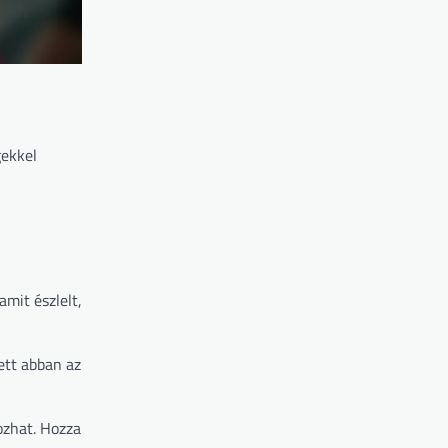
gekkel
amit észlelt,
ett abban az
tozhat. Hozza