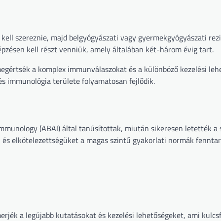
t kell szereznie, majd belgyógyászati vagy gyermekgyógyászati rezi
épzésen kell részt venniük, amely általában két-három évig tart.
y megértsék a komplex immunválaszokat és a különböző kezelési leh
 és immunológia területe folyamatosan fejlődik.
mmunology (ABAI) által tanúsítottak, miután sikeresen letették a 
n és elkötelezettségüket a magas szintű gyakorlati normák fenntar
smerjék a legújabb kutatásokat és kezelési lehetőségeket, ami kulc