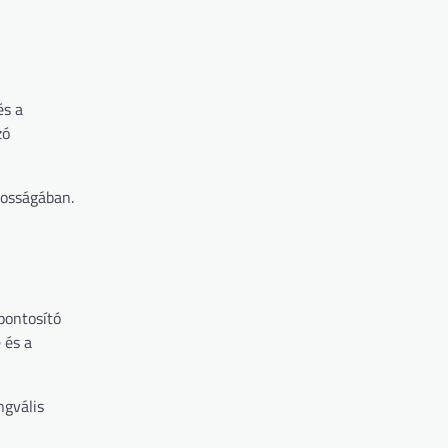
és a
zó
tosságában.
pontosító
 és a
ngvális