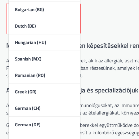
Bulgarian (BG)
Key sections in the article:
Dutch (BE)
Hungarian (HU)
Mi az allergológus és milyen képesítésekkel re
Spanish (MX)
Az allergológusok orvosi szakemberek, akik az allergiák, asztm
Fejlett képzésben és tanúsítványokban részesülnek, amelyek le
Romanian (RO)
szabott kezelési tervek kidolgozását.
Az allergológusok definíciója és specializációjuk
Greek (GR)
Az allergológusokat, más néven immunológusokat, az immunren
German (CH)
számos állapotra kiterjed, beleértve az ételallergiákat, környez
German (DE)
Gyakran más egészségügyi szakemberekkel együttműködve dolg
együttműködés átfogó ellátást biztosít a különböző egészségü