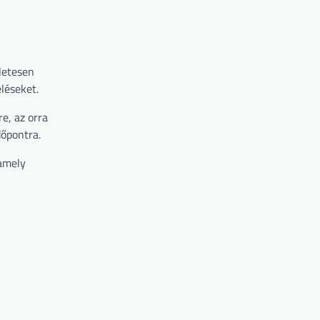
zletesen
léseket.
re, az orra
dőpontra.
 amely