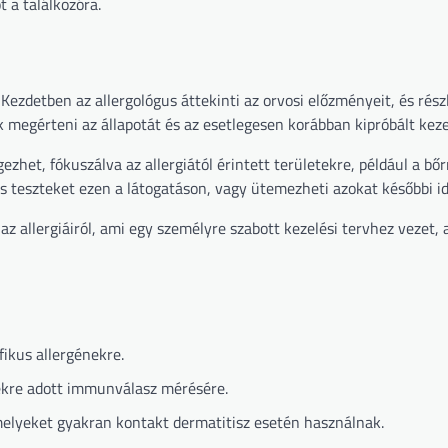
 a találkozóra.
. Kezdetben az allergológus áttekinti az orvosi előzményeit, és rés
k megérteni az állapotát és az esetlegesen korábban kipróbált keze
ezhet, fókuszálva az allergiától érintett területekre, például a bőr
iás teszteket ezen a látogatáson, vagy ütemezheti azokat későbbi i
az allergiáiról, ami egy személyre szabott kezelési tervhez vezet,
fikus allergénekre.
énekre adott immunválasz mérésére.
 amelyeket gyakran kontakt dermatitisz esetén használnak.