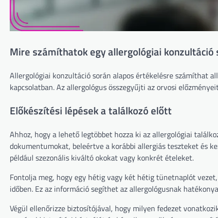
Mire számíthatok egy allergológiai konzultáció
Allergológiai konzultáció során alapos értékelésre számíthat al
kapcsolatban. Az allergológus összegyűjti az orvosi előzményeit
Előkészítési lépések a találkozó előtt
Ahhoz, hogy a lehető legtöbbet hozza ki az allergológiai találko
dokumentumokat, beleértve a korábbi allergiás teszteket és keze
például szezonális kiváltó okokat vagy konkrét ételeket.
Fontolja meg, hogy egy hétig vagy két hétig tünetnaplót vezet, 
időben. Ez az információ segíthet az allergológusnak hatékony
Végül ellenőrizze biztosítójával, hogy milyen fedezet vonatkozi