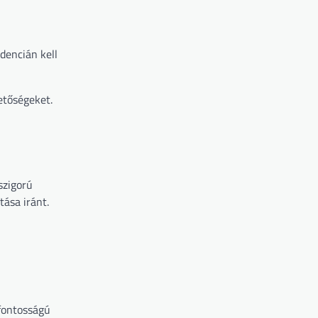
dencián kell
etőségeket.
szigorú
tása iránt.
sfontosságú