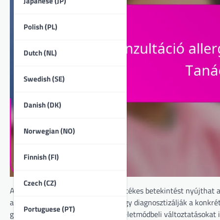
Japanese (JP)
Polish (PL)
Dutch (NL)
Swedish (SE)
Danish (DK)
Norwegian (NO)
Finnish (FI)
Czech (CZ)
Allergológussal való konzultáció értékes betekintést nyújthat 
alapos értékeléseket végeznek, hogy diagnosztizálják a konkrét
Portuguese (PT)
gyógyszereket, immunterápiát és életmódbeli változtatásokat 