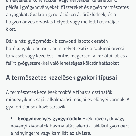
például gyógynövényeket, fűszereket és egyéb természetes
anyagokat. Gyakran generációkon át öröklődnek, és a
hagyományos orvoslás helyett vagy mellett használják
őket.
Bár a házi gyógymódok bizonyos állapotok esetén
hatékonyak lehetnek, nem helyettesítik a szakmai orvosi
tanácsot vagy kezelést. Fontos megérteni a korlátaikat és a
felírt gyógyszerekkel való lehetséges kölcsönhatásokat.
A természetes kezelések gyakori típusai
A természetes kezelések többféle típusra oszthatók,
mindegyiknek saját alkalmazási módjai és előnyei vannak. A
gyakori típusok közé tartozik:
Gyógynövényes gyógymódok:
Ezek növények vagy
növényi kivonatok használatát jelentik, például gyömbért
a hányingerre vagy kamillát az alvásra.