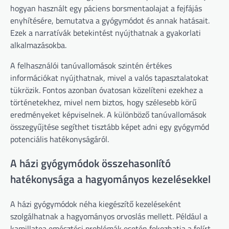
hogyan használt egy páciens borsmentaolajat a fejfájás
enyhítésére, bemutatva a gyógymódot és annak hatásait.
Ezek a narratívák betekintést nyújthatnak a gyakorlati
alkalmazásokba.
A felhasználói tanúvallomások szintén értékes
információkat nyújthatnak, mivel a valós tapasztalatokat
tükrözik. Fontos azonban óvatosan közelíteni ezekhez a
történetekhez, mivel nem biztos, hogy szélesebb körű
eredményeket képviselnek. A különböző tanúvallomások
összegyűjtése segíthet tisztább képet adni egy gyógymód
potenciális hatékonyságáról.
A házi gyógymódok összehasonlító
hatékonysága a hagyományos kezelésekkel
A házi gyógymódok néha kiegészítő kezeléseként
szolgálhatnak a hagyományos orvoslás mellett. Például a
kamillatea emésztési problémák esetén fokozhatja a felírt