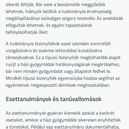
sikerét állítják. Bár ezek a beszámolók meggyőzőek
lehetnek, hiányzik belőlük a tudományos érvényesség
megállapításához szükséges szigorú tesztelés. Az anekdoták
elfogultak lehetnek, és egyéni tapasztalatok
befolyásolhatják őket.
A tudományos bizonyítékok ezzel szemben kontrollált
vizsgálatokra és szakmai lektorálású kutatásokra
támaszkodnak. Ez a típusú bizonyíték megbízhatóbb alapot
nyújt a házi gyógymódok hatékonyságának megértéséhez,
bár nem minden gyógymódot vagy állapotot fedhet le.
Mindkét típusú bizonyíték egyensúlyba hozása segíthet az
egyéneknek megalapozott döntések meghozatalában.
Esettanulmányok és tanúvallomások
Az esettanulmányok gyakran kiemelik azokat a konkrét
eseteket, amikor a házi gyógymódok sikeresen enyhítették
a tüneteket. Például egy esettanulmány dokumentálhatja,