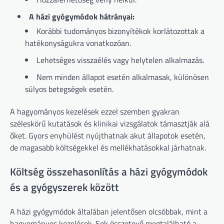
A házi gyógymódok hátrányai:
Korábbi tudományos bizonyítékok korlátozottak a
hatékonyságukra vonatkozóan.
Lehetséges visszaélés vagy helytelen alkalmazás.
Nem minden állapot esetén alkalmasak, különösen
súlyos betegségek esetén.
A hagyományos kezelések ezzel szemben gyakran
széleskörű kutatások és klinikai vizsgálatok támasztják alá
őket. Gyors enyhülést nyújthatnak akut állapotok esetén,
de magasabb költségekkel és mellékhatásokkal járhatnak.
Költség összehasonlítás a házi gyógymódok
és a gyógyszerek között
A házi gyógymódok általában jelentősen olcsóbbak, mint a
hagyományos kezelések. Sok összetevő megtalálható a