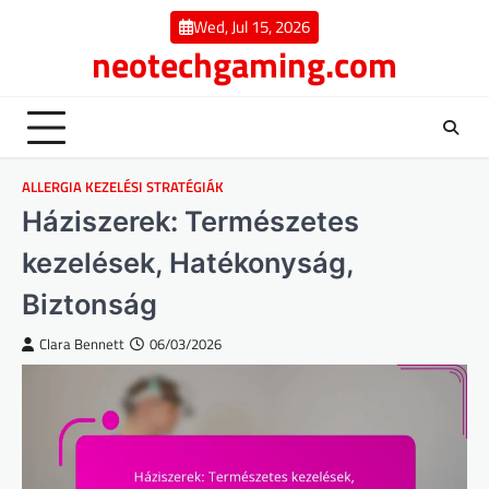
Skip
Wed, Jul 15, 2026
to
neotechgaming.com
content
ALLERGIA KEZELÉSI STRATÉGIÁK
Háziszerek: Természetes
kezelések, Hatékonyság,
Biztonság
Clara Bennett
06/03/2026