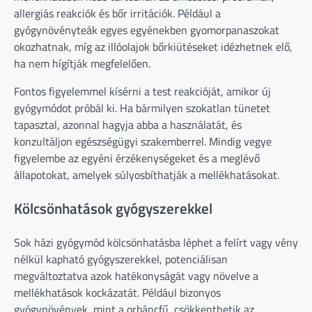
allergiás reakciók és bőr irritációk. Például a
gyógynövényteák egyes egyénekben gyomorpanaszokat
okozhatnak, míg az illóolajok bőrkiütéseket idézhetnek elő,
ha nem hígítják megfelelően.
Fontos figyelemmel kísérni a test reakcióját, amikor új
gyógymódot próbál ki. Ha bármilyen szokatlan tünetet
tapasztal, azonnal hagyja abba a használatát, és
konzultáljon egészségügyi szakemberrel. Mindig vegye
figyelembe az egyéni érzékenységeket és a meglévő
állapotokat, amelyek súlyosbíthatják a mellékhatásokat.
Kölcsönhatások gyógyszerekkel
Sok házi gyógymód kölcsönhatásba léphet a felírt vagy vény
nélkül kapható gyógyszerekkel, potenciálisan
megváltoztatva azok hatékonyságát vagy növelve a
mellékhatások kockázatát. Például bizonyos
gyógynövények, mint a orbáncfű, csökkenthetik az