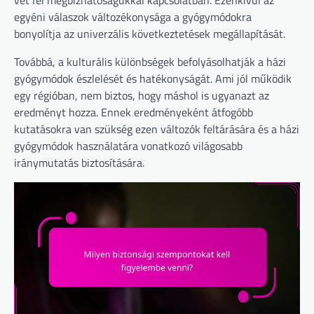
egyéni válaszok változékonysága a gyógymódokra
bonyolítja az univerzális következtetések megállapítását.
Továbbá, a kulturális különbségek befolyásolhatják a házi
gyógymódok észlelését és hatékonyságát. Ami jól működik
egy régióban, nem biztos, hogy máshol is ugyanazt az
eredményt hozza. Ennek eredményeként átfogóbb
kutatásokra van szükség ezen változók feltárására és a házi
gyógymódok használatára vonatkozó világosabb
iránymutatás biztosítására.