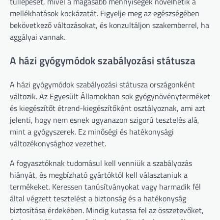
túllépését, mivel a magasabb mennyiségek növelhetik a
mellékhatások kockázatát. Figyelje meg az egészségében
bekövetkező változásokat, és konzultáljon szakemberrel, ha
aggályai vannak.
A házi gyógymódok szabályozási státusza
A házi gyógymódok szabályozási státusza országonként
változik. Az Egyesült Államokban sok gyógynövényterméket
és kiegészítőt étrend-kiegészítőként osztályoznak, ami azt
jelenti, hogy nem esnek ugyanazon szigorú tesztelés alá,
mint a gyógyszerek. Ez minőségi és hatékonysági
változékonysághoz vezethet.
A fogyasztóknak tudomásul kell venniük a szabályozás
hiányát, és megbízható gyártóktól kell választaniuk a
termékeket. Keressen tanúsítványokat vagy harmadik fél
által végzett tesztelést a biztonság és a hatékonyság
biztosítása érdekében. Mindig kutassa fel az összetevőket,