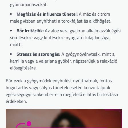
gyomorpanaszokat.
Megfázás és influenza tünetei:
A méz és citrom
meleg vízben enyhítheti a torokfájást és a köhögést.
Bőr irritációk:
Az aloe vera gyakran alkalmazzák égési
sérülésekre vagy kiütésekre nyugtató tulajdonságai
miatt.
Stressz és szorongás:
A gyógynövényteák, mint a
kamilla vagy a valeriana gyökér, népszerűek a relaxáció
elősegítésére.
Bár ezek a gyógymódok enyhülést nyújthatnak, fontos,
hogy tartós vagy súlyos tünetek esetén konzultáljunk
egészségügyi szakemberrel a megfelelő ellátás biztosítása
érdekében.