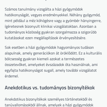
Számos tanulmány vizsgálta a házi gyógymódok
hatékonyságát, vegyes eredményekkel. Néhány gyógymód,
mint például a méz köhögésre vagy a gyömbér hányingerre,
ígéretesnek bizonyult klinikai vizsgálatokban. Azonban a
tudományos közösség gyakran szorgalmazza a szigorúbb
kutatásokat ezen megállapítások érvényesítésére.
Sok esetben a házi gyógymódok hagyományos tudáson
alapulnak, amely generációkon át öröklődött. Ez a kulturális
bölcsesség gyakran kiemeli azokat a természetes
összetevőket, amelyeket évszázadok óta használnak, ami
egyfajta hatékonyságot sugall, amely további vizsgálatot
érdemel.
Anekdotikus vs. tudományos bizonyítékok
Anekdotikus bizonyítékok személyes történetekből és
tanúvallomásokból állnak, amelyek a házi gyógymódok