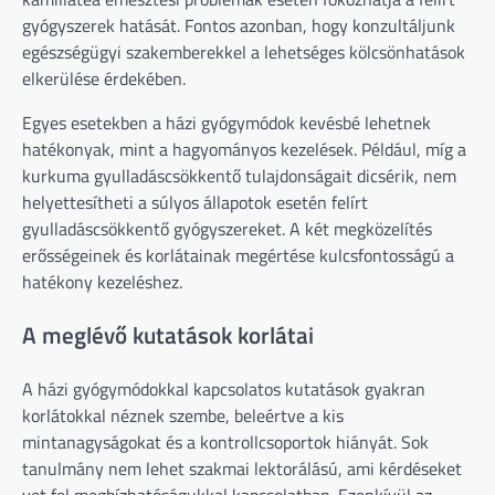
gyógyszerek hatását. Fontos azonban, hogy konzultáljunk
egészségügyi szakemberekkel a lehetséges kölcsönhatások
elkerülése érdekében.
Egyes esetekben a házi gyógymódok kevésbé lehetnek
hatékonyak, mint a hagyományos kezelések. Például, míg a
kurkuma gyulladáscsökkentő tulajdonságait dicsérik, nem
helyettesítheti a súlyos állapotok esetén felírt
gyulladáscsökkentő gyógyszereket. A két megközelítés
erősségeinek és korlátainak megértése kulcsfontosságú a
hatékony kezeléshez.
A meglévő kutatások korlátai
A házi gyógymódokkal kapcsolatos kutatások gyakran
korlátokkal néznek szembe, beleértve a kis
mintanagyságokat és a kontrollcsoportok hiányát. Sok
tanulmány nem lehet szakmai lektorálású, ami kérdéseket
vet fel megbízhatóságukkal kapcsolatban. Ezenkívül az