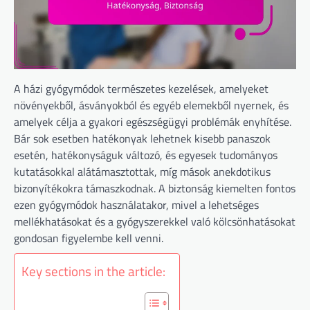
A házi gyógymódok természetes kezelések, amelyeket
növényekből, ásványokból és egyéb elemekből nyernek, és
amelyek célja a gyakori egészségügyi problémák enyhítése.
Bár sok esetben hatékonyak lehetnek kisebb panaszok
esetén, hatékonyságuk változó, és egyesek tudományos
kutatásokkal alátámasztottak, míg mások anekdotikus
bizonyítékokra támaszkodnak. A biztonság kiemelten fontos
ezen gyógymódok használatakor, mivel a lehetséges
mellékhatásokat és a gyógyszerekkel való kölcsönhatásokat
gondosan figyelembe kell venni.
Key sections in the article: