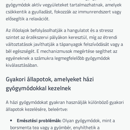
gyógymódok aktív vegyületeket tartalmazhatnak, amelyek
csökkentik a gyulladást, fokozzák az immunrendszert vagy
elősegítik a relaxációt.
Az illóolajok befolyásolhatják a hangulatot és a stressz
szintet az érzékszervi pályákon keresztül, míg az étrendi
változtatások javíthatják a tápanyagok felszívódását vagy a
bél egészségét. E mechanizmusok megértése segíthet az
egyéneknek a számukra legmegfelelőbb gyógymódok
kiválasztásában.
Gyakori állapotok, amelyeket házi
gyógymódokkal kezelnek
A házi gyógymódokat gyakran használják különböző gyakori
állapotok kezelésére, beleértve:
Emésztési problémák:
Olyan gyógymódok, mint a
borsmenta tea vagy a gyömbér, enyhíthetik a