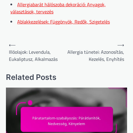
Allergiabarát hálószoba dekoráció: Anyagok,
választások, tervezés
Ablakkezelések: Függönyök, Redők, Szigetelés
Post
⟵
⟶
navigation
Illóolajok: Levendula,
Allergia tünetei: Azonosítás,
Eukaliptusz, Alkalmazás
Kezelés, Enyhítés
Related Posts