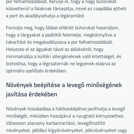
por felhalmozódását. Kerülje el, hogy a nagy bútorokat
közvetlenül a falaknak támasztja, mivel ez csapdába ejtheti
a port és akadályozhatja a légáramlást.
Fontolja meg, hogy lábbal ellátott bútorokat használjon,
hogy a tárgyakat a padlótól felemelje, megkönnyítve a
takarítást és megakadályozva a por felhalmozódását.
Helyezze el az ágyakat távol az ablakoktól, hogy
minimalizálja a kültéri allergéneknek való kitettséget, és
biztosítsa, hogy a légcsatornák ne legyenek elzárva az
optimális szellőzés érdekében.
Növények beépítése a levegő minőségének
javítása érdekében
Növények hozzáadása a hálószobájához javíthatja a levegő
minőségét, miközben hozzájárul a nyugtató környezethez.
Válasszon alacsony karbantartású, levegőtisztító
növényeket, például kígyónövényeket, póknövényeket vagy