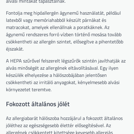
alvási mintákat tapasztalnak.
Fontolja meg hipóallergén ágynemű használatát, például
latexből vagy memóriahabból készült párnákat és
matracokat, amelyek ellenállnak a poratkáknek. Az
ágynemű rendszeres forró vízben történő mosása tovább
csökkentheti az allergén szintet, elősegítve a pihentetőbb
éjszakát.
A HEPA szűrővel felszerelt légszűrők szintén javíthatják az
alvás minőségét az allergének eltávolításával. Egy ilyen
készülék elhelyezése a hálószobájában jelentősen
csökkentheti az irritáló anyagokat, kényelmesebb alvási
környezetet teremtve.
Fokozott általános jólét
Az allergiabarát hálószoba hozzájárul a fokozott általános
jóléthez az egészségesebb élettér elősegítésével. Az
allergének csökkentett kitettsége kevesebb allergiás