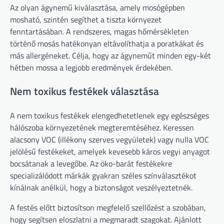
Az olyan ágynemű kiválasztása, amely mosógépben
mosható, szintén segíthet a tiszta környezet
fenntartásában. A rendszeres, magas hőmérsékleten
történő mosás hatékonyan eltávolíthatja a poratkákat és
más allergéneket. Célja, hogy az ágyneműt minden egy-két
hétben mossa a legjobb eredmények érdekében.
Nem toxikus festékek választása
A nem toxikus festékek elengedhetetlenek egy egészséges
hálószoba környezetének megteremtéséhez. Keressen
alacsony VOC (illékony szerves vegyületek) vagy nulla VOC
jelölésű festékeket, amelyek kevesebb káros vegyi anyagot
bocsátanak a levegőbe. Az öko-barát festékekre
specializálódott márkák gyakran széles színválasztékot
kínálnak anélkül, hogy a biztonságot veszélyeztetnék.
A festés előtt biztosítson megfelelő szellőzést a szobában,
hogy segítsen eloszlatni a megmaradt szagokat. Ajánlott