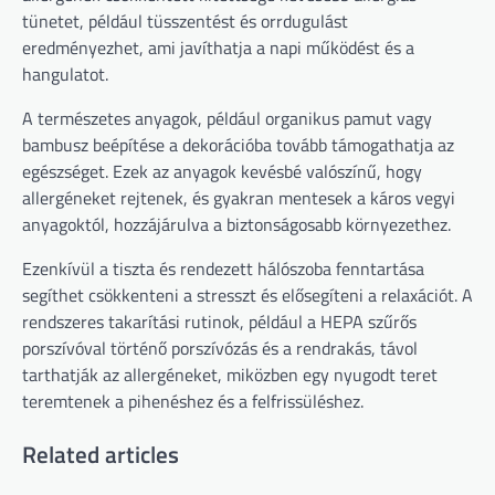
tünetet, például tüsszentést és orrdugulást
eredményezhet, ami javíthatja a napi működést és a
hangulatot.
A természetes anyagok, például organikus pamut vagy
bambusz beépítése a dekorációba tovább támogathatja az
egészséget. Ezek az anyagok kevésbé valószínű, hogy
allergéneket rejtenek, és gyakran mentesek a káros vegyi
anyagoktól, hozzájárulva a biztonságosabb környezethez.
Ezenkívül a tiszta és rendezett hálószoba fenntartása
segíthet csökkenteni a stresszt és elősegíteni a relaxációt. A
rendszeres takarítási rutinok, például a HEPA szűrős
porszívóval történő porszívózás és a rendrakás, távol
tarthatják az allergéneket, miközben egy nyugodt teret
teremtenek a pihenéshez és a felfrissüléshez.
Related articles