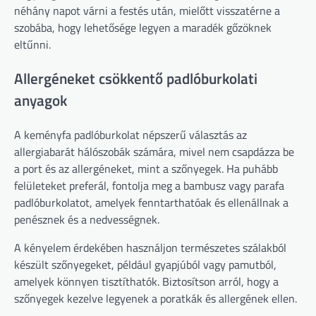
néhány napot várni a festés után, mielőtt visszatérne a
szobába, hogy lehetősége legyen a maradék gőzöknek
eltűnni.
Allergéneket csökkentő padlóburkolati
anyagok
A keményfa padlóburkolat népszerű választás az
allergiabarát hálószobák számára, mivel nem csapdázza be
a port és az allergéneket, mint a szőnyegek. Ha puhább
felületeket preferál, fontolja meg a bambusz vagy parafa
padlóburkolatot, amelyek fenntarthatóak és ellenállnak a
penésznek és a nedvességnek.
A kényelem érdekében használjon természetes szálakból
készült szőnyegeket, például gyapjúból vagy pamutból,
amelyek könnyen tisztíthatók. Biztosítson arról, hogy a
szőnyegek kezelve legyenek a poratkák és allergének ellen.