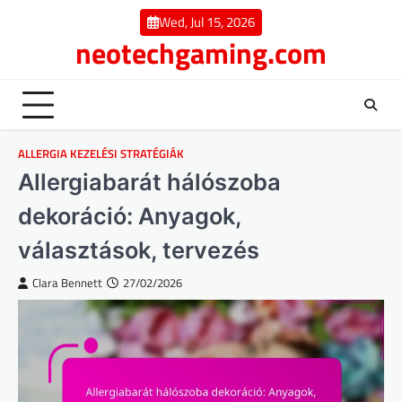
Skip
Wed, Jul 15, 2026
to
neotechgaming.com
content
ALLERGIA KEZELÉSI STRATÉGIÁK
Allergiabarát hálószoba
dekoráció: Anyagok,
választások, tervezés
Clara Bennett
27/02/2026