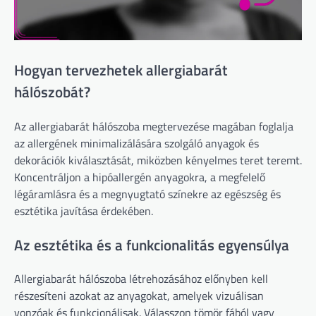
Hogyan tervezhetek allergiabarát
hálószobát?
Az allergiabarát hálószoba megtervezése magában foglalja
az allergének minimalizálására szolgáló anyagok és
dekorációk kiválasztását, miközben kényelmes teret teremt.
Koncentráljon a hipóallergén anyagokra, a megfelelő
légáramlásra és a megnyugtató színekre az egészség és
esztétika javítása érdekében.
Az esztétika és a funkcionalitás egyensúlya
Allergiabarát hálószoba létrehozásához előnyben kell
részesíteni azokat az anyagokat, amelyek vizuálisan
vonzóak és funkcionálisak. Válasszon tömör fából vagy