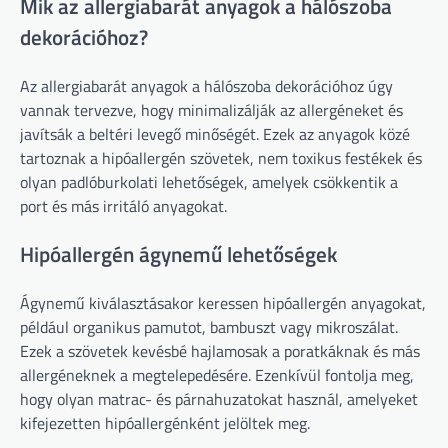
Mik az allergiabarát anyagok a hálószoba
dekorációhoz?
Az allergiabarát anyagok a hálószoba dekorációhoz úgy
vannak tervezve, hogy minimalizálják az allergéneket és
javítsák a beltéri levegő minőségét. Ezek az anyagok közé
tartoznak a hipóallergén szövetek, nem toxikus festékek és
olyan padlóburkolati lehetőségek, amelyek csökkentik a
port és más irritáló anyagokat.
Hipóallergén ágynemű lehetőségek
Ágynemű kiválasztásakor keressen hipóallergén anyagokat,
például organikus pamutot, bambuszt vagy mikroszálat.
Ezek a szövetek kevésbé hajlamosak a poratkáknak és más
allergéneknek a megtelepedésére. Ezenkívül fontolja meg,
hogy olyan matrac- és párnahuzatokat használ, amelyeket
kifejezetten hipóallergénként jelöltek meg.