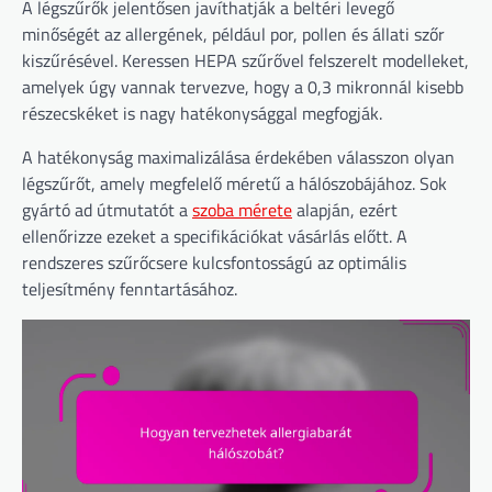
A légszűrők jelentősen javíthatják a beltéri levegő
minőségét az allergének, például por, pollen és állati szőr
kiszűrésével. Keressen HEPA szűrővel felszerelt modelleket,
amelyek úgy vannak tervezve, hogy a 0,3 mikronnál kisebb
részecskéket is nagy hatékonysággal megfogják.
A hatékonyság maximalizálása érdekében válasszon olyan
légszűrőt, amely megfelelő méretű a hálószobájához. Sok
gyártó ad útmutatót a
szoba mérete
alapján, ezért
ellenőrizze ezeket a specifikációkat vásárlás előtt. A
rendszeres szűrőcsere kulcsfontosságú az optimális
teljesítmény fenntartásához.