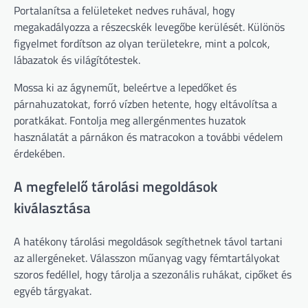
Portalanítsa a felületeket nedves ruhával, hogy
megakadályozza a részecskék levegőbe kerülését. Különös
figyelmet fordítson az olyan területekre, mint a polcok,
lábazatok és világítótestek.
Mossa ki az ágyneműt, beleértve a lepedőket és
párnahuzatokat, forró vízben hetente, hogy eltávolítsa a
poratkákat. Fontolja meg allergénmentes huzatok
használatát a párnákon és matracokon a további védelem
érdekében.
A megfelelő tárolási megoldások
kiválasztása
A hatékony tárolási megoldások segíthetnek távol tartani
az allergéneket. Válasszon műanyag vagy fémtartályokat
szoros fedéllel, hogy tárolja a szezonális ruhákat, cipőket és
egyéb tárgyakat.