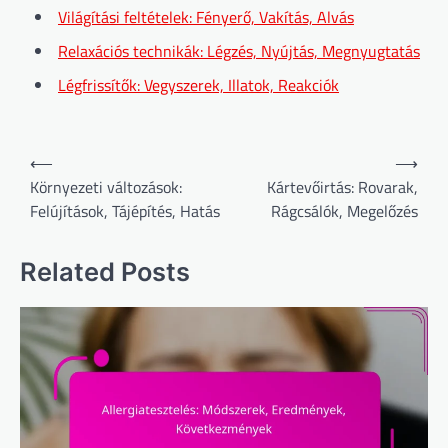
Világítási feltételek: Fényerő, Vakítás, Alvás
Relaxációs technikák: Légzés, Nyújtás, Megnyugtatás
Légfrissítők: Vegyszerek, Illatok, Reakciók
Post
⟵
⟶
navigation
Környezeti változások:
Kártevőirtás: Rovarak,
Felújítások, Tájépítés, Hatás
Rágcsálók, Megelőzés
Related Posts