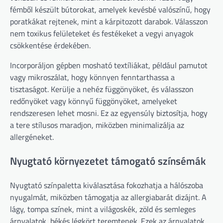
fémből készült bútorokat, amelyek kevésbé valószínű, hogy
poratkákat rejtenek, mint a kárpitozott darabok. Válasszon
nem toxikus felületeket és festékeket a vegyi anyagok
csökkentése érdekében.
Incorporáljon gépben mosható textíliákat, például pamutot
vagy mikroszálat, hogy könnyen fenntarthassa a
tisztaságot. Kerülje a nehéz függönyöket, és válasszon
redőnyöket vagy könnyű függönyöket, amelyeket
rendszeresen lehet mosni. Ez az egyensúly biztosítja, hogy
a tere stílusos maradjon, miközben minimalizálja az
allergéneket.
Nyugtató környezetet támogató színsémák
Nyugtató színpaletta kiválasztása fokozhatja a hálószoba
nyugalmát, miközben támogatja az allergiabarát dizájnt. A
lágy, tompa színek, mint a világoskék, zöld és semleges
árnyalatok, békés légkört teremtenek. Ezek az árnyalatok