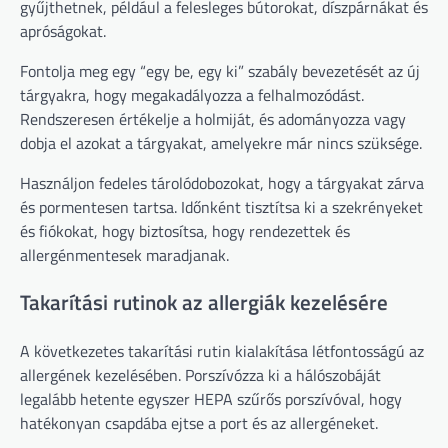
gyűjthetnek, például a felesleges bútorokat, díszpárnákat és
apróságokat.
Fontolja meg egy “egy be, egy ki” szabály bevezetését az új
tárgyakra, hogy megakadályozza a felhalmozódást.
Rendszeresen értékelje a holmiját, és adományozza vagy
dobja el azokat a tárgyakat, amelyekre már nincs szüksége.
Használjon fedeles tárolódobozokat, hogy a tárgyakat zárva
és pormentesen tartsa. Időnként tisztítsa ki a szekrényeket
és fiókokat, hogy biztosítsa, hogy rendezettek és
allergénmentesek maradjanak.
Takarítási rutinok az allergiák kezelésére
A következetes takarítási rutin kialakítása létfontosságú az
allergének kezelésében. Porszívózza ki a hálószobáját
legalább hetente egyszer HEPA szűrős porszívóval, hogy
hatékonyan csapdába ejtse a port és az allergéneket.