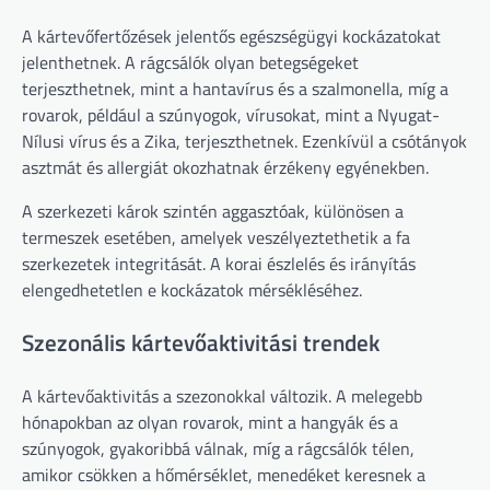
A kártevőfertőzések jelentős egészségügyi kockázatokat
jelenthetnek. A rágcsálók olyan betegségeket
terjeszthetnek, mint a hantavírus és a szalmonella, míg a
rovarok, például a szúnyogok, vírusokat, mint a Nyugat-
Nílusi vírus és a Zika, terjeszthetnek. Ezenkívül a csótányok
asztmát és allergiát okozhatnak érzékeny egyénekben.
A szerkezeti károk szintén aggasztóak, különösen a
termeszek esetében, amelyek veszélyeztethetik a fa
szerkezetek integritását. A korai észlelés és irányítás
elengedhetetlen e kockázatok mérsékléséhez.
Szezonális kártevőaktivitási trendek
A kártevőaktivitás a szezonokkal változik. A melegebb
hónapokban az olyan rovarok, mint a hangyák és a
szúnyogok, gyakoribbá válnak, míg a rágcsálók télen,
amikor csökken a hőmérséklet, menedéket keresnek a