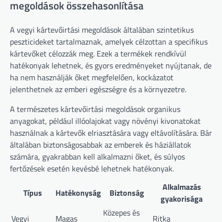
megoldások összehasonlítása
A vegyi kártevőirtási megoldások általában szintetikus
peszticideket tartalmaznak, amelyek célzottan a specifikus
kártevőket célozzák meg. Ezek a termékek rendkívül
hatékonyak lehetnek, és gyors eredményeket nyújtanak, de
ha nem használják őket megfelelően, kockázatot
jelenthetnek az emberi egészségre és a környezetre.
A természetes kártevőirtási megoldások organikus
anyagokat, például illóolajokat vagy növényi kivonatokat
használnak a kártevők elriasztására vagy eltávolítására. Bár
általában biztonságosabbak az emberek és háziállatok
számára, gyakrabban kell alkalmazni őket, és súlyos
fertőzések esetén kevésbé lehetnek hatékonyak.
Alkalmazás
Típus
Hatékonyság
Biztonság
gyakorisága
Közepes és
Vegyi
Magas
Ritka