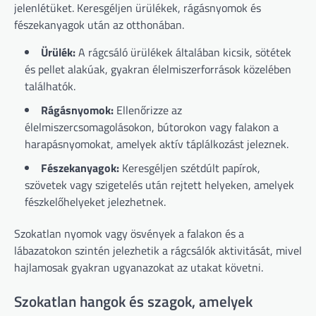
jelenlétüket. Keresgéljen ürülékek, rágásnyomok és
fészekanyagok után az otthonában.
Ürülék:
A rágcsáló ürülékek általában kicsik, sötétek
és pellet alakúak, gyakran élelmiszerforrások közelében
találhatók.
Rágásnyomok:
Ellenőrizze az
élelmiszercsomagolásokon, bútorokon vagy falakon a
harapásnyomokat, amelyek aktív táplálkozást jeleznek.
Fészekanyagok:
Keresgéljen szétdúlt papírok,
szövetek vagy szigetelés után rejtett helyeken, amelyek
fészkelőhelyeket jelezhetnek.
Szokatlan nyomok vagy ösvények a falakon és a
lábazatokon szintén jelezhetik a rágcsálók aktivitását, mivel
hajlamosak gyakran ugyanazokat az utakat követni.
Szokatlan hangok és szagok, amelyek