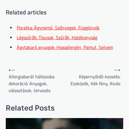
Related articles
Poratka: Ágynemű, Szőnyegek, Függönyök
Légszűrők: Típusok, Szűrők, Hatékonyság
Ágytakaró anyagok: Hipoallergén, Pamut, Selyem
Post
⟵
⟶
navigation
Allergiabarát hálószoba
Képernyőidő-kezelés:
dekoráció: Anyagok,
Eszközök, Kék fény, Alvás
választások, tervezés
Related Posts