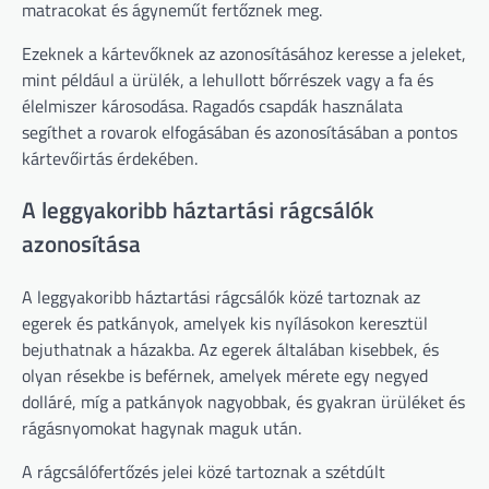
matracokat és ágyneműt fertőznek meg.
Ezeknek a kártevőknek az azonosításához keresse a jeleket,
mint például a ürülék, a lehullott bőrrészek vagy a fa és
élelmiszer károsodása. Ragadós csapdák használata
segíthet a rovarok elfogásában és azonosításában a pontos
kártevőirtás érdekében.
A leggyakoribb háztartási rágcsálók
azonosítása
A leggyakoribb háztartási rágcsálók közé tartoznak az
egerek és patkányok, amelyek kis nyílásokon keresztül
bejuthatnak a házakba. Az egerek általában kisebbek, és
olyan résekbe is beférnek, amelyek mérete egy negyed
dolláré, míg a patkányok nagyobbak, és gyakran ürüléket és
rágásnyomokat hagynak maguk után.
A rágcsálófertőzés jelei közé tartoznak a szétdúlt