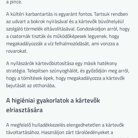
a pince.
A kültéri karbantartás is egyaránt fontos. Tartsuk rendben
az udvart a bokrok nyírásával és a kártevők búvóhelyéül
szolgáló törmelék eltávolításával. Gondoskodjon arról, hogy
a csatornák tiszták és működőképesek legyenek, hogy
megakadályozzák a víz felhalmozódását, ami vonzza a
rovarokat.
A nyílászárók kártevőbiztosítása egy másik hatékony
stratégia. Telepítsen szúnyoghálót, és győződjön meg arról,
hogy a tömítések épek, hogy megakadályozza a kártevők
bejutását az otthonába.
A higiéniai gyakorlatok a kártevők
elriasztására
A megfelelő hulladékkezelés elengedhetetlen a kártevők
távoltartásához. Használjon zárt tárolóedényeket a