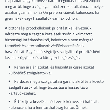
csapdákat vagy környezetbarát megoldásokat. Győződjön
meg arról, hogy a cég olyan módszereket alkalmaz, amelyek
összhangban állnak az Ön preferenciáival, különösen, ha
gyermekek vagy háziállatok vannak otthon.
A biztonsági protokolloknak prioritást kell élvezniük.
Kérdezze meg a céget a kezelések során alkalmazott
biztonsági intézkedésekről, beleértve a nem mérgező
termékek és a technikusok védőfelszerelésének
használatát. Egy felelősségteljes szolgáltató prioritásként
kezeli az ügyfelek és a környezet egészségét.
Kérjen árajánlatokat, és hasonlítsa össze azokat
különböző szolgáltatókkal.
Kérdezze meg a szolgáltatási garanciákról és a követő
szolgáltatásokról, hogy biztosítsa a hosszú távú
kártevőkezelést.
Értékelje a kezelési módszerek környezeti hatását,
különösen, ha a fenntarthatóság fontos Önnek.