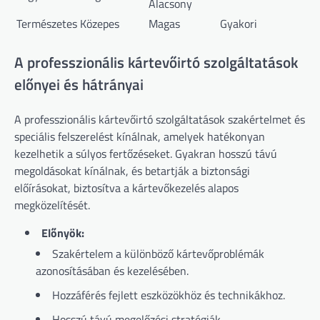
Alacsony
Természetes
Közepes
Magas
Gyakori
A professzionális kártevőirtó szolgáltatások
előnyei és hátrányai
A professzionális kártevőirtó szolgáltatások szakértelmet és
speciális felszerelést kínálnak, amelyek hatékonyan
kezelhetik a súlyos fertőzéseket. Gyakran hosszú távú
megoldásokat kínálnak, és betartják a biztonsági
előírásokat, biztosítva a kártevőkezelés alapos
megközelítését.
Előnyök:
Szakértelem a különböző kártevőproblémák
azonosításában és kezelésében.
Hozzáférés fejlett eszközökhöz és technikákhoz.
Hosszú távú megelőzési stratégiák.