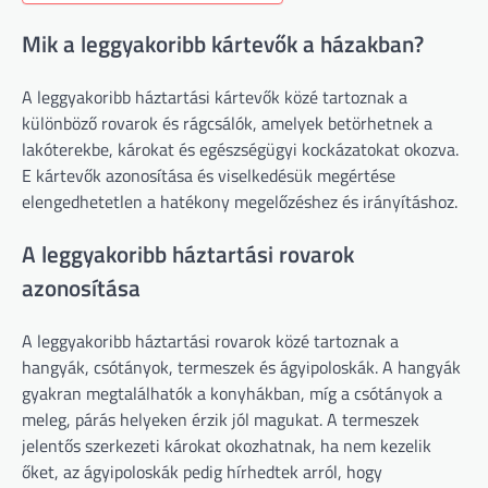
Mik a leggyakoribb kártevők a házakban?
A leggyakoribb háztartási kártevők közé tartoznak a
különböző rovarok és rágcsálók, amelyek betörhetnek a
lakóterekbe, károkat és egészségügyi kockázatokat okozva.
E kártevők azonosítása és viselkedésük megértése
elengedhetetlen a hatékony megelőzéshez és irányításhoz.
A leggyakoribb háztartási rovarok
azonosítása
A leggyakoribb háztartási rovarok közé tartoznak a
hangyák, csótányok, termeszek és ágyipoloskák. A hangyák
gyakran megtalálhatók a konyhákban, míg a csótányok a
meleg, párás helyeken érzik jól magukat. A termeszek
jelentős szerkezeti károkat okozhatnak, ha nem kezelik
őket, az ágyipoloskák pedig hírhedtek arról, hogy