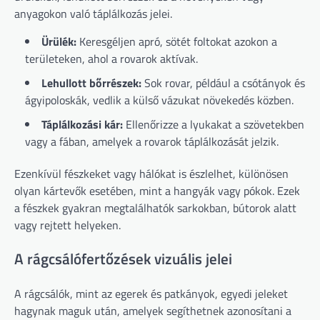
anyagokon való táplálkozás jelei.
Ürülék:
Keresgéljen apró, sötét foltokat azokon a
területeken, ahol a rovarok aktívak.
Lehullott bőrrészek:
Sok rovar, például a csótányok és
ágyipoloskák, vedlik a külső vázukat növekedés közben.
Táplálkozási kár:
Ellenőrizze a lyukakat a szövetekben
vagy a fában, amelyek a rovarok táplálkozását jelzik.
Ezenkívül fészkeket vagy hálókat is észlelhet, különösen
olyan kártevők esetében, mint a hangyák vagy pókok. Ezek
a fészkek gyakran megtalálhatók sarkokban, bútorok alatt
vagy rejtett helyeken.
A rágcsálófertőzések vizuális jelei
A rágcsálók, mint az egerek és patkányok, egyedi jeleket
hagynak maguk után, amelyek segíthetnek azonosítani a