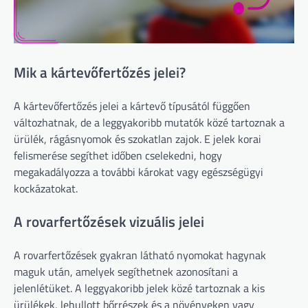
Mik a kártevőfertőzés jelei?
A kártevőfertőzés jelei a kártevő típusától függően
változhatnak, de a leggyakoribb mutatók közé tartoznak a
ürülék, rágásnyomok és szokatlan zajok. E jelek korai
felismerése segíthet időben cselekedni, hogy
megakadályozza a további károkat vagy egészségügyi
kockázatokat.
A rovarfertőzések vizuális jelei
A rovarfertőzések gyakran látható nyomokat hagynak
maguk után, amelyek segíthetnek azonosítani a
jelenlétüket. A leggyakoribb jelek közé tartoznak a kis
ürülékek, lehullott bőrrészek és a növényeken vagy