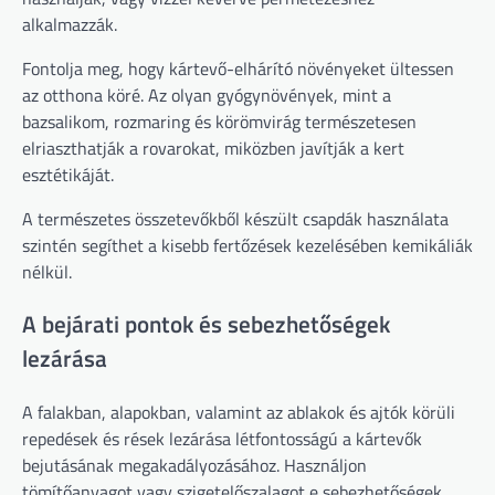
alkalmazzák.
Fontolja meg, hogy kártevő-elhárító növényeket ültessen
az otthona köré. Az olyan gyógynövények, mint a
bazsalikom, rozmaring és körömvirág természetesen
elriaszthatják a rovarokat, miközben javítják a kert
esztétikáját.
A természetes összetevőkből készült csapdák használata
szintén segíthet a kisebb fertőzések kezelésében kemikáliák
nélkül.
A bejárati pontok és sebezhetőségek
lezárása
A falakban, alapokban, valamint az ablakok és ajtók körüli
repedések és rések lezárása létfontosságú a kártevők
bejutásának megakadályozásához. Használjon
tömítőanyagot vagy szigetelőszalagot e sebezhetőségek