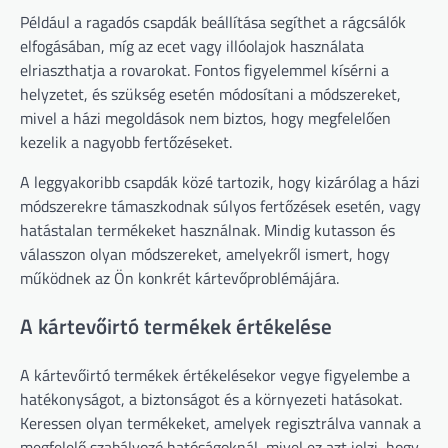
Például a ragadós csapdák beállítása segíthet a rágcsálók
elfogásában, míg az ecet vagy illóolajok használata
elriaszthatja a rovarokat. Fontos figyelemmel kísérni a
helyzetet, és szükség esetén módosítani a módszereket,
mivel a házi megoldások nem biztos, hogy megfelelően
kezelik a nagyobb fertőzéseket.
A leggyakoribb csapdák közé tartozik, hogy kizárólag a házi
módszerekre támaszkodnak súlyos fertőzések esetén, vagy
hatástalan termékeket használnak. Mindig kutasson és
válasszon olyan módszereket, amelyekről ismert, hogy
működnek az Ön konkrét kártevőproblémájára.
A kártevőirtó termékek értékelése
A kártevőirtó termékek értékelésekor vegye figyelembe a
hatékonyságot, a biztonságot és a környezeti hatásokat.
Keressen olyan termékeket, amelyek regisztrálva vannak a
megfelelő szabályozó hatóságoknál, mivel ez azt jelzi, hogy