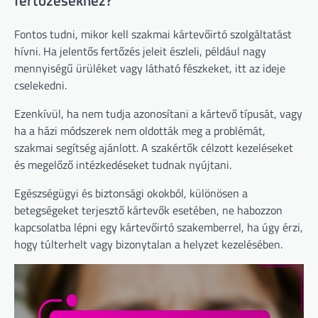
Fontos tudni, mikor kell szakmai kártevőirtó szolgáltatást
hívni. Ha jelentős fertőzés jeleit észleli, például nagy
mennyiségű ürüléket vagy látható fészkeket, itt az ideje
cselekedni.
Ezenkívül, ha nem tudja azonosítani a kártevő típusát, vagy
ha a házi módszerek nem oldották meg a problémát,
szakmai segítség ajánlott. A szakértők célzott kezeléseket
és megelőző intézkedéseket tudnak nyújtani.
Egészségügyi és biztonsági okokból, különösen a
betegségeket terjesztő kártevők esetében, ne habozzon
kapcsolatba lépni egy kártevőirtó szakemberrel, ha úgy érzi,
hogy túlterhelt vagy bizonytalan a helyzet kezelésében.