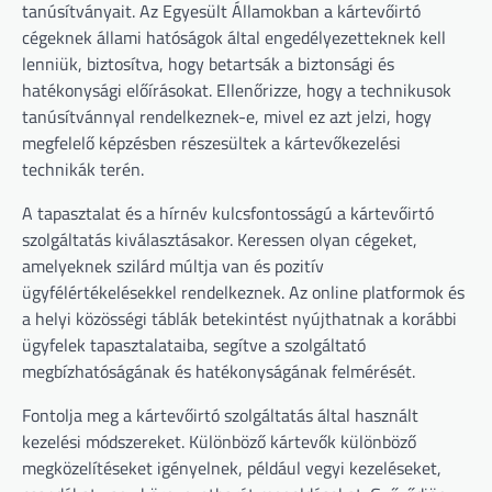
tanúsítványait. Az Egyesült Államokban a kártevőirtó
cégeknek állami hatóságok által engedélyezetteknek kell
lenniük, biztosítva, hogy betartsák a biztonsági és
hatékonysági előírásokat. Ellenőrizze, hogy a technikusok
tanúsítvánnyal rendelkeznek-e, mivel ez azt jelzi, hogy
megfelelő képzésben részesültek a kártevőkezelési
technikák terén.
A tapasztalat és a hírnév kulcsfontosságú a kártevőirtó
szolgáltatás kiválasztásakor. Keressen olyan cégeket,
amelyeknek szilárd múltja van és pozitív
ügyfélértékelésekkel rendelkeznek. Az online platformok és
a helyi közösségi táblák betekintést nyújthatnak a korábbi
ügyfelek tapasztalataiba, segítve a szolgáltató
megbízhatóságának és hatékonyságának felmérését.
Fontolja meg a kártevőirtó szolgáltatás által használt
kezelési módszereket. Különböző kártevők különböző
megközelítéseket igényelnek, például vegyi kezeléseket,