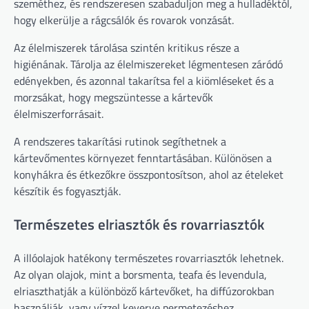
szeméthez, és rendszeresen szabaduljon meg a hulladéktól,
hogy elkerülje a rágcsálók és rovarok vonzását.
Az élelmiszerek tárolása szintén kritikus része a
higiénának. Tárolja az élelmiszereket légmentesen záródó
edényekben, és azonnal takarítsa fel a kiömléseket és a
morzsákat, hogy megszüntesse a kártevők
élelmiszerforrásait.
A rendszeres takarítási rutinok segíthetnek a
kártevőmentes környezet fenntartásában. Különösen a
konyhákra és étkezőkre összpontosítson, ahol az ételeket
készítik és fogyasztják.
Természetes elriasztók és rovarriasztók
A illóolajok hatékony természetes rovarriasztók lehetnek.
Az olyan olajok, mint a borsmenta, teafa és levendula,
elriaszthatják a különböző kártevőket, ha diffúzorokban
használják, vagy vízzel keverve permetezéshez