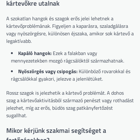
kártevőkre utalnak
A szokatlan hangok és szagok erős jelei lehetnek a
kártevőproblémának. Figyeljen a kaparásra, szaladgálásra
vagy nyöszörgésre, különösen éjszaka, amikor sok kártevő a
legaktívabb.
Kapáló hangok:
Ezek a falakban vagy
mennyezetekben mozgó rágcsálóktól származhatnak.
Nyöszörgés vagy csipogás:
Különböző rovarokkal és
rágcsálókkal gyakori, jelezve a jelenlétüket.
Rossz szagok is jelezhetik a kártevő problémát. A dohos
szag a kártevőaktivitásból származó penészt vagy rothadást
jelezhet, míg az erős, büdös szag patkányfertőzést
sugallhat.
Mikor kérjünk szakmai segítséget a
fertőzésekhez?