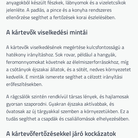
anyagokból készült fészkek, lábnyomok és a vizeletcsíkok
jelenléte. A padlás, a pince és a konyha rendszeres
ellenőrzése segíthet a fertőzések korai észlelésében.
A kártevők viselkedési mintái
A kártevők viselkedésének megértése kulcsfontosságú a
hatékony irányításhoz. Sok rovar, például a hangyák,
feromonnyomokat követnek az élelmiszerforrásokhoz, míg
a csótányok éjszakai állatok, és a sötét, nedves környezetet
kedvelik. E minták ismerete segíthet a célzott irányítási
erőfeszítésekben.
A rágcsálók szintén rendkívül társas lények, és hajlamosak
gyorsan szaporodni. Gyakran éjszaka aktívabbak, és
óvatosak az új tárgyakkal szemben a környezetükben. Ez a
tudás segíthet a csapdák és csaliállomások elhelyezésében.
A kártevőfertőzésekkel járó kockázatok