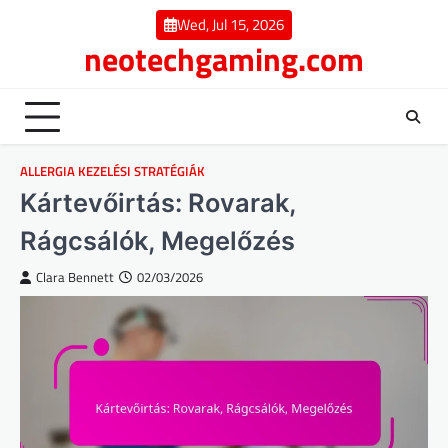
Skip
Wed, Jul 15, 2026
to
neotechgaming.com
content
ALLERGIA KEZELÉSI STRATÉGIÁK
Kártevőirtás: Rovarak,
Rágcsálók, Megelőzés
Clara Bennett
02/03/2026