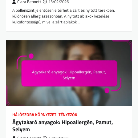
Clara Bennett
13/02/2026
A pollenszint jelentősen eltérhet a zárt és nyitott terekben,
különösen allergiaszezonban. A nyitott ablakok kezelése
kulcsfontosságú, mivel a zárt ablakok…
HÁLÓSZOBA KÖRNYEZETI TÉNYEZŐK
Ágytakaró anyagok: Hipoallergén, Pamut,
Selyem