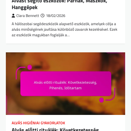
Alvást segítő eszközök: Párnák, Maszkok,
Hanggépek
Clara Bennett
18/02/2026
A hálószobai segédeszközök alapvető eszközök, amelyek célja a
alvás minőségének javítása különböző zavarok kezelésével. Ezek
az eszközök magukban foglalják a…
ALVÁS HIGIÉNIAI GYAKORLATOK
Alvás előtti rituálék: Következetesség,