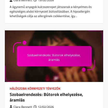
Clara Bennett
13/02/2026
A ágynemű anyagok kulcsszerepet játszanak a kényelmes és
egészséges alvási környezet biztosításában. A hipoallergén
lehetőségek célja az allergének csökkentése, így…
HÁLÓSZOBA KÖRNYEZETI TÉNYEZŐK
Szobaelrendezés: Bútorok elhelyezése,
áramlás
Clara Bennett
12/02/2026