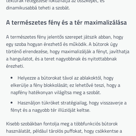
textúrák rétegezése fokozhatja az összképet, és
dinamikusabbá teheti a szobát.
A természetes fény és a tér maximalizálása
A természetes fény jelentős szerepet játszik abban, hogy
egy szoba hogyan érezhető és működik. A bútorok úgy
történő elrendezése, hogy maximalizálják a fényt, javíthatja
a hangulatot, és a teret nagyobbnak és nyitottabbnak
érezheti.
Helyezze a bútorokat távol az ablakoktól, hogy
elkerülje a fény blokkolását; ez lehetővé teszi, hogy a
napfény hatékonyan világítsa meg a szobát.
Használjon tükröket stratégiailag, hogy visszaverje a
fényt és a nagyobb tér illúzióját keltse.
Kisebb szobákban fontolja meg a többfunkciós bútorok
használatát, például tárolós puffokat, hogy csökkentse a