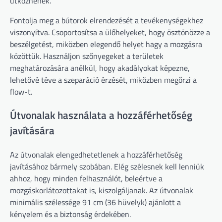
ütköznének.
Fontolja meg a bútorok elrendezését a tevékenységekhez
viszonyítva. Csoportosítsa a ülőhelyeket, hogy ösztönözze a
beszélgetést, miközben elegendő helyet hagy a mozgásra
közöttük. Használjon szőnyegeket a területek
meghatározására anélkül, hogy akadályokat képezne,
lehetővé téve a szeparáció érzését, miközben megőrzi a
flow-t.
Útvonalak használata a hozzáférhetőség
javítására
Az útvonalak elengedhetetlenek a hozzáférhetőség
javításához bármely szobában. Elég szélesnek kell lenniük
ahhoz, hogy minden felhasználót, beleértve a
mozgáskorlátozottakat is, kiszolgáljanak. Az útvonalak
minimális szélessége 91 cm (36 hüvelyk) ajánlott a
kényelem és a biztonság érdekében.