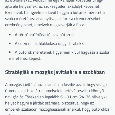
az útvonalakat. Például, ha egy kanapét közvetlenül egy
ajtó elé helyeznek, az szükségtelen akadályt képezhet.
Ezenkívül, ha figyelmen kívül hagyja a bútorok méretét a
szoba méretéhez viszonyítva, az furcsa elrendezéseket
eredményezhet, amelyek megzavarják a flow-t.
A tér túlzsúfolása túl sok bútorral.
Az útvonalak blokkolása nagy darabokkal.
A bútorok méretének figyelmen kívül hagyása a szoba
méretéhez képest.
Stratégiák a mozgás javítására a szobában
A mozgás javításához a szobában kezdje azzal, hogy világos
útvonalakat hoz létre, amelyek lehetővé teszik a könnyű
navigációt. Törekedjen legalább 61-91 cm (24-36 hüvelyk)
helyet hagyni a járdák számára, biztosítva, hogy az
emberek szabadon mozoghassanak anélkül, hogy bútorokba