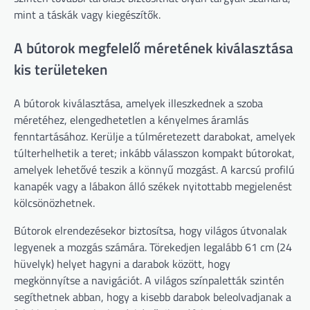
mint a táskák vagy kiegészítők.
A bútorok megfelelő méretének kiválasztása
kis területeken
A bútorok kiválasztása, amelyek illeszkednek a szoba
méretéhez, elengedhetetlen a kényelmes áramlás
fenntartásához. Kerülje a túlméretezett darabokat, amelyek
túlterhelhetik a teret; inkább válasszon kompakt bútorokat,
amelyek lehetővé teszik a könnyű mozgást. A karcsú profilú
kanapék vagy a lábakon álló székek nyitottabb megjelenést
kölcsönözhetnek.
Bútorok elrendezésekor biztosítsa, hogy világos útvonalak
legyenek a mozgás számára. Törekedjen legalább 61 cm (24
hüvelyk) helyet hagyni a darabok között, hogy
megkönnyítse a navigációt. A világos színpaletták szintén
segíthetnek abban, hogy a kisebb darabok beleolvadjanak a