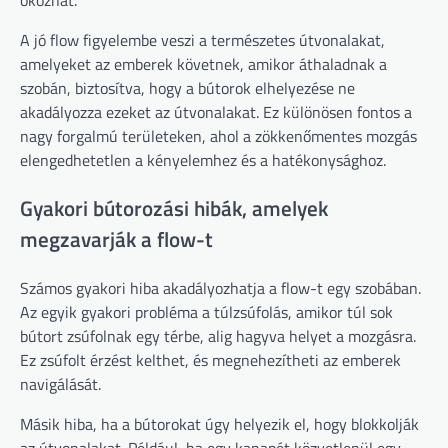
okozhat.
A jó flow figyelembe veszi a természetes útvonalakat,
amelyeket az emberek követnek, amikor áthaladnak a
szobán, biztosítva, hogy a bútorok elhelyezése ne
akadályozza ezeket az útvonalakat. Ez különösen fontos a
nagy forgalmú területeken, ahol a zökkenőmentes mozgás
elengedhetetlen a kényelemhez és a hatékonysághoz.
Gyakori bútorozási hibák, amelyek
megzavarják a flow-t
Számos gyakori hiba akadályozhatja a flow-t egy szobában.
Az egyik gyakori probléma a túlzsúfolás, amikor túl sok
bútort zsúfolnak egy térbe, alig hagyva helyet a mozgásra.
Ez zsúfolt érzést kelthet, és megnehezítheti az emberek
navigálását.
Másik hiba, ha a bútorokat úgy helyezik el, hogy blokkolják