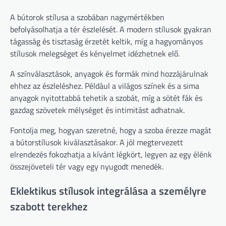
A bútorok stílusa a szobában nagymértékben
befolyásolhatja a tér észlelését. A modern stílusok gyakran
tágasság és tisztaság érzetét keltik, míg a hagyományos
stílusok melegséget és kényelmet idézhetnek elő.
A színválasztások, anyagok és formák mind hozzájárulnak
ehhez az észleléshez. Például a világos színek és a sima
anyagok nyitottabbá tehetik a szobát, míg a sötét fák és
gazdag szövetek mélységet és intimitást adhatnak.
Fontolja meg, hogyan szeretné, hogy a szoba érezze magát
a bútorstílusok kiválasztásakor. A jól megtervezett
elrendezés fokozhatja a kívánt légkört, legyen az egy élénk
összejöveteli tér vagy egy nyugodt menedék.
Eklektikus stílusok integrálása a személyre
szabott terekhez