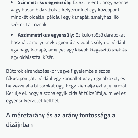
Szimmetrikus egyensúly:
Ez azt jelenti, hogy azonos
vagy hasonló darabokat helyezünk el egy középpont
mindkét oldalán, például egy kanapét, amelyhez illő
székek tartoznak.
Aszimmetrikus egyensúly:
Ez különböző darabokat
használ, amelyeknek egyenlő a vizuális súlyuk, például
egy nagy kanapé, amelyet egy kisebb kiegészítő szék és
egy oldalasztal kísér.
Bútorok elrendezésekor vegye figyelembe a szoba
fókuszpontját, például egy kandallót vagy egy ablakot, és
helyezze el a bútorokat úgy, hogy kiemelje ezt a jellemzőt.
Kerülje el, hogy a szoba egyik oldalát túlzsúfolja, mivel ez
egyensúlyérzetet kelthet.
A méretarány és az arány fontossága a
dizájnban