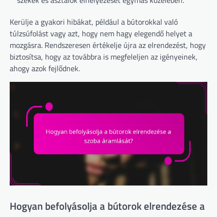
székek és asztalok elhelyezését egymás közelében.
Kerülje a gyakori hibákat, például a bútorokkal való
túlzsúfolást vagy azt, hogy nem hagy elegendő helyet a
mozgásra. Rendszeresen értékelje újra az elrendezést, hogy
biztosítsa, hogy az továbbra is megfeleljen az igényeinek,
ahogy azok fejlődnek.
Hogyan befolyásolja a bútorok elrendezése a