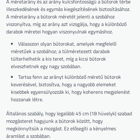
A méretarány és az arány kulcsfontosságú a bútorok térbe
illeszkedésének és egymás kiegészítésének biztosításához.
A méretarány a bútorok méretét jelenti a szobához
viszonyítva, míg az arány azt vizsgálja, hogy a különböző
darabok méretei hogyan viszonyulnak egymáshoz.
Válasszon olyan bútorokat, amelyek megfelelő
méretűek a szobához; a túlméretezett darabok
túlterhelhetik a kis teret, míg a kicsi bútorok
elveszhetnek egy nagy szobában.
Tartsa fenn az arányt különböző méretű bútorok
keverésével, biztosítva, hogy a nagyobb elemeket
kisebbek egyensúlyozzák ki, hogy koherens megjelenést
hozzanak létre.
Általános szabály, hogy legalább 45 cm (18 hüvelyk) szabad
mozgásteret hagyjunk a bútorok között, hogy
megkönnyítsük a mozgást. Ez elősegíti a kényelmes
áramlást a szobában.