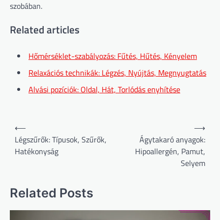
szobában.
Related articles
Hőmérséklet-szabályozás: Fűtés, Hűtés, Kényelem
Relaxációs technikák: Légzés, Nyújtás, Megnyugtatás
Alvási pozíciók: Oldal, Hát, Torlódás enyhítése
Post
⟵
⟶
navigation
Légszűrők: Típusok, Szűrők,
Ágytakaró anyagok:
Hatékonyság
Hipoallergén, Pamut,
Selyem
Related Posts