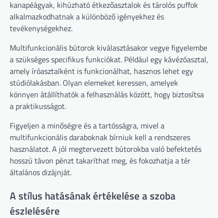
kanapéágyak, kihúzható étkezőasztalok és tárolós puffok
alkalmazkodhatnak a különböző igényekhez és
tevékenységekhez.
Multifunkcionális bútorok kiválasztásakor vegye figyelembe
a szükséges specifikus funkciókat. Például egy kávézóasztal,
amely íróasztalként is funkcionálhat, hasznos lehet egy
stúdiólakásban. Olyan elemeket keressen, amelyek
könnyen átállíthatók a felhasználás között, hogy biztosítsa
a praktikusságot.
Figyeljen a minőségre és a tartósságra, mivel a
multifunkcionális daraboknak bírniuk kell a rendszeres
használatot. A jól megtervezett bútorokba való befektetés
hosszú távon pénzt takaríthat meg, és fokozhatja a tér
általános dizájnját.
A stílus hatásának értékelése a szoba
észlelésére