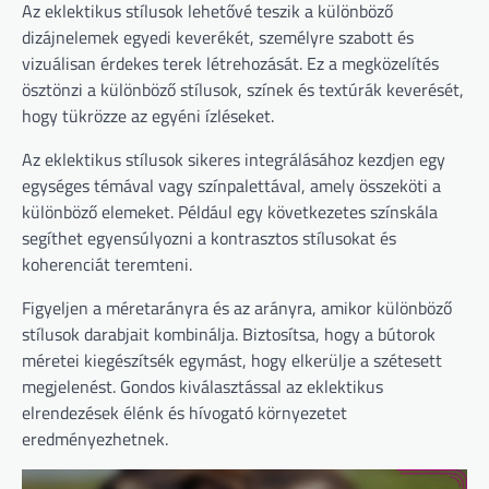
Az eklektikus stílusok lehetővé teszik a különböző
dizájnelemek egyedi keverékét, személyre szabott és
vizuálisan érdekes terek létrehozását. Ez a megközelítés
ösztönzi a különböző stílusok, színek és textúrák keverését,
hogy tükrözze az egyéni ízléseket.
Az eklektikus stílusok sikeres integrálásához kezdjen egy
egységes témával vagy színpalettával, amely összeköti a
különböző elemeket. Például egy következetes színskála
segíthet egyensúlyozni a kontrasztos stílusokat és
koherenciát teremteni.
Figyeljen a méretarányra és az arányra, amikor különböző
stílusok darabjait kombinálja. Biztosítsa, hogy a bútorok
méretei kiegészítsék egymást, hogy elkerülje a szétesett
megjelenést. Gondos kiválasztással az eklektikus
elrendezések élénk és hívogató környezetet
eredményezhetnek.