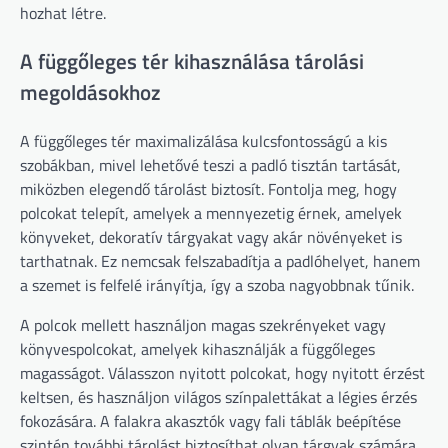
hozhat létre.
A függőleges tér kihasználása tárolási
megoldásokhoz
A függőleges tér maximalizálása kulcsfontosságú a kis
szobákban, mivel lehetővé teszi a padló tisztán tartását,
miközben elegendő tárolást biztosít. Fontolja meg, hogy
polcokat telepít, amelyek a mennyezetig érnek, amelyek
könyveket, dekoratív tárgyakat vagy akár növényeket is
tarthatnak. Ez nemcsak felszabadítja a padlóhelyet, hanem
a szemet is felfelé irányítja, így a szoba nagyobbnak tűnik.
A polcok mellett használjon magas szekrényeket vagy
könyvespolcokat, amelyek kihasználják a függőleges
magasságot. Válasszon nyitott polcokat, hogy nyitott érzést
keltsen, és használjon világos színpalettákat a légies érzés
fokozására. A falakra akasztók vagy fali táblák beépítése
szintén további tárolást biztosíthat olyan tárgyak számára,