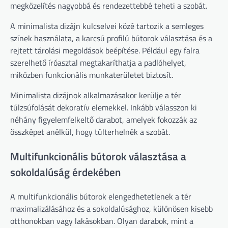
megközelítés nagyobbá és rendezettebbé teheti a szobát.
A minimalista dizájn kulcselvei közé tartozik a semleges
színek használata, a karcsú profilú bútorok választása és a
rejtett tárolási megoldások beépítése. Például egy falra
szerelhető íróasztal megtakaríthatja a padlóhelyet,
miközben funkcionális munkaterületet biztosít.
Minimalista dizájnok alkalmazásakor kerülje a tér
túlzsúfolását dekoratív elemekkel. Inkább válasszon ki
néhány figyelemfelkeltő darabot, amelyek fokozzák az
összképet anélkül, hogy túlterhelnék a szobát.
Multifunkcionális bútorok választása a
sokoldalúság érdekében
A multifunkcionális bútorok elengedhetetlenek a tér
maximalizálásához és a sokoldalúsághoz, különösen kisebb
otthonokban vagy lakásokban. Olyan darabok, mint a