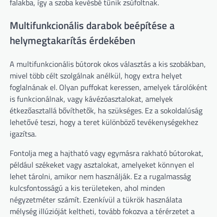
falakba, így a szoba kevésbé tűnik zsúfoltnak.
Multifunkcionális darabok beépítése a
helymegtakarítás érdekében
A multifunkcionális bútorok okos választás a kis szobákban,
mivel több célt szolgálnak anélkül, hogy extra helyet
foglalnának el. Olyan puffokat keressen, amelyek tárolóként
is funkcionálnak, vagy kávézóasztalokat, amelyek
étkezőasztallá bővíthetők, ha szükséges. Ez a sokoldalúság
lehetővé teszi, hogy a teret különböző tevékenységekhez
igazítsa.
Fontolja meg a hajtható vagy egymásra rakható bútorokat,
például székeket vagy asztalokat, amelyeket könnyen el
lehet tárolni, amikor nem használják. Ez a rugalmasság
kulcsfontosságú a kis területeken, ahol minden
négyzetméter számít. Ezenkívül a tükrök használata
mélység illúzióját keltheti, tovább fokozva a térérzetet a