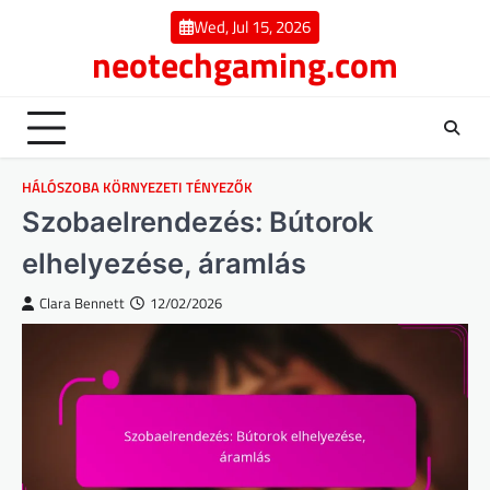
Skip
Wed, Jul 15, 2026
to
neotechgaming.com
content
HÁLÓSZOBA KÖRNYEZETI TÉNYEZŐK
Szobaelrendezés: Bútorok
elhelyezése, áramlás
Clara Bennett
12/02/2026