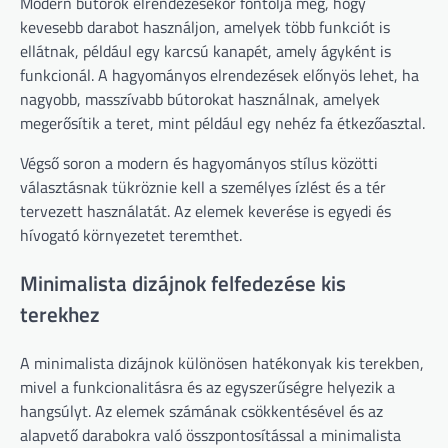
Modern bútorok elrendezésekor fontolja meg, hogy
kevesebb darabot használjon, amelyek több funkciót is
ellátnak, például egy karcsú kanapét, amely ágyként is
funkcionál. A hagyományos elrendezések előnyös lehet, ha
nagyobb, masszívabb bútorokat használnak, amelyek
megerősítik a teret, mint például egy nehéz fa étkezőasztal.
Végső soron a modern és hagyományos stílus közötti
választásnak tükröznie kell a személyes ízlést és a tér
tervezett használatát. Az elemek keverése is egyedi és
hívogató környezetet teremthet.
Minimalista dizájnok felfedezése kis
terekhez
A minimalista dizájnok különösen hatékonyak kis terekben,
mivel a funkcionalitásra és az egyszerűségre helyezik a
hangsúlyt. Az elemek számának csökkentésével és az
alapvető darabokra való összpontosítással a minimalista